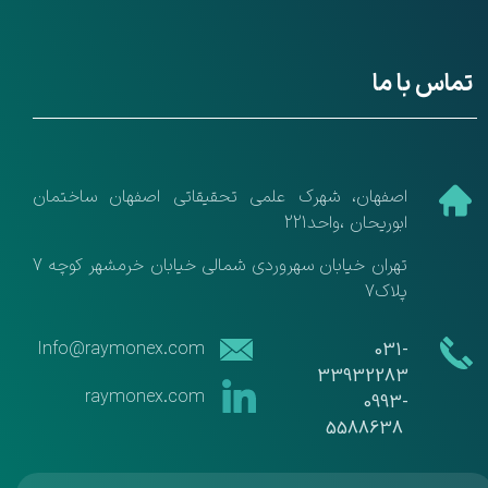
تماس با ما
​اصفهان، شهرک علمی تحقیقاتی اصفهان ساختمان
ابوریحان ،واحد221
تهران خیابان سهروردی شمالی خیابان خرمشهر کوچه 7
پلاک7
​​Info@raymonex.com
​​031-
33932283
raymonex.com
​​​​​​​0993-
5588638