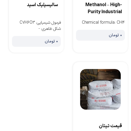
Methanol – High-
سالیسیلیک اسید
Purity Industrial
Grade
CH4
:
Chemical formula
فرمول شیمیایی
:
C7H6O3
شکل ظاهری
:
-
۰ تومان
۰ تومان
قیمت تیتان