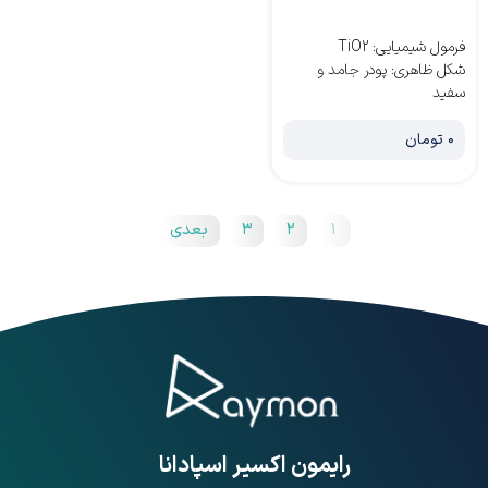
فرمول شیمیایی
:
TiO2
شکل ظاهری
:
پودر جامد و
سفید
۰ تومان
۱
۲
۳
بعدی
​رایمون اکسیر اسپادانا