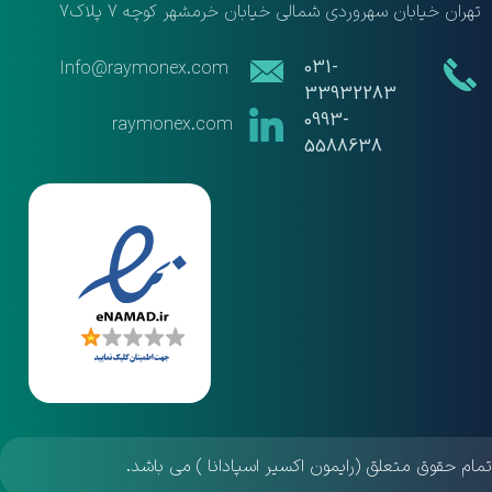
تهران خیابان سهروردی شمالی خیابان خرمشهر کوچه 7 پلاک7
​​031-
​​Info@raymonex.com
33932283
​​​​​​​0993-
raymonex.com
5588638
مام حقوق متعلق (رایمون اکسیر اسپادانا ) می باشد.