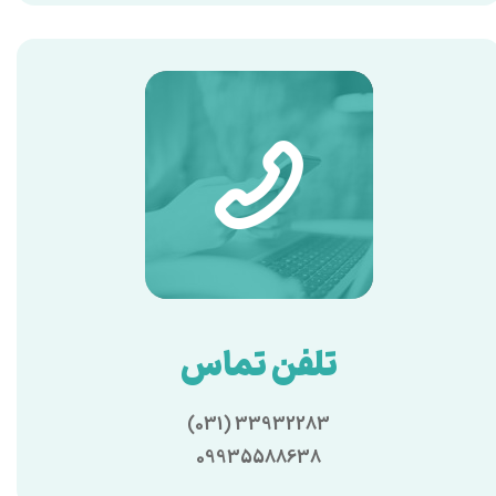
تلفن تماس
(031) 33932283
09935588638