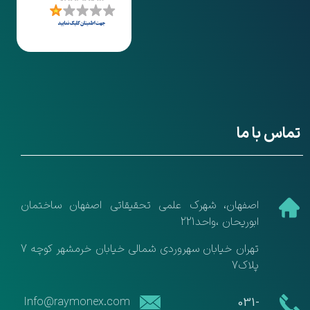
تماس با ما
​اصفهان، شهرک علمی تحقیقاتی اصفهان ساختمان
ابوریحان ،واحد221
تهران خیابان سهروردی شمالی خیابان خرمشهر کوچه 7
پلاک7
​​Info@raymonex.com
​​031-