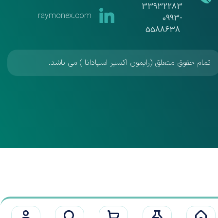
33932283
raymonex.com
​​​​​​​0993-
5588638
تمام حقوق متعلق (رایمون اکسیر اسپادانا ) می باشد.