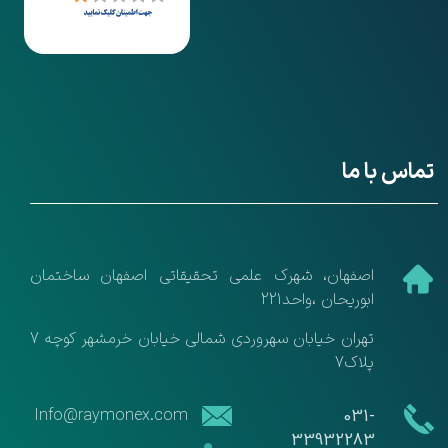
تماس با ما
​اصفهان، شهرک علمی تحقیقاتی اصفهان ساختمان
ابوریحان ،واحد221
تهران خیابان سهروردی شمالی خیابان خرمشهر کوچه 7
پلاک7
​​Info@raymonex.com
​​031-
33932283