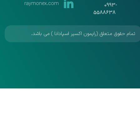
raymonex.com
​​​​​​​0993-
5588638
تمام حقوق متعلق (رایمون اکسیر اسپادانا ) می باشد.