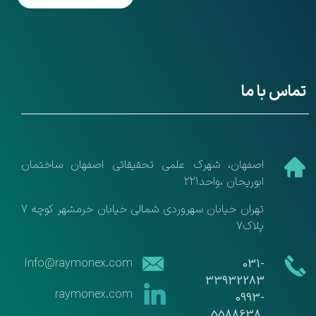
تماس با ما
​اصفهان، شهرک علمی تحقیقاتی اصفهان ساختمان
ابوریحان ،واحد221
تهران خیابان سهروردی شمالی خیابان خرمشهر کوچه 7
پلاک7
​​Info@raymonex.com
​​031-
33932283
raymonex.com
​​​​​​​0993-
5588638