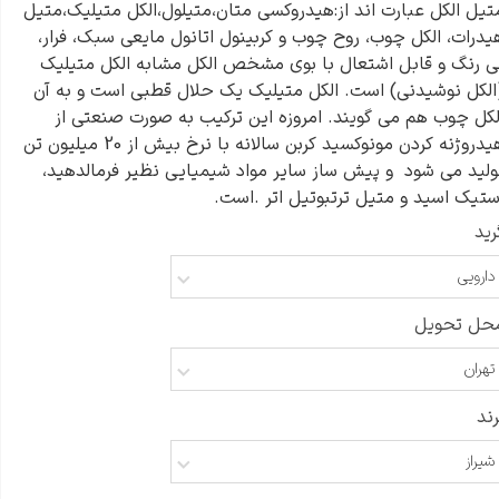
تیل الکل عبارت اند از:هیدروکسی متان،متیلول،الکل متیلیک،متیل
یدرات، الکل چوب، روح چوب و کربینول اتانول مایعی سبک، فرار،
ی رنگ و قابل اشتعال با بوی مشخص الکل مشابه الکل متیلیک
الکل نوشیدنی) است. الکل متیلیک یک حلال قطبی است و به آن
لکل چوب هم می گویند. امروزه این ترکیب به صورت صنعتی از
هیدروژنه کردن مونوکسید کربن سالانه با نرخ بیش از 20 میلیون تن
ولید می شود و پیش ساز سایر مواد شیمیایی نظیر فرمالدهید،
ستیک اسید و متیل ترتبوتیل اتر .است.
رید
دارویی
حل تحویل
تهران
رند
شیراز