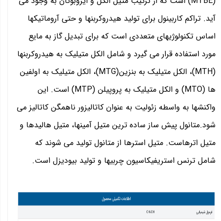
(MTBE) است که از ترکیب متیل الکل و ایزوبوتان به وجود می
آید. تراکم کاربینول برای تولید هیدروکربنها و حتی آروماتیکها
اساس تکنولوژیهای متعددی است که برای تبدیل گاز به مایع
مورد استفاده قرار می گیرد و شامل الکل متیلیک به هیدروکربنها
(MTH)، الکل متیلیک به بنزین(MTG)، الکل متیلیک به اولفین
ها (MTO) و الکل متیلیک به پروپیلن (MTP) است. این
واکنشها به واسطه زئولیت به عنوان کاتالیزور ناهمگن کاتالیز می
شود.متانول پیش ساز ساده ترین متیل آمینها، متیل هالیدها و
متیل اترهاست. متیل استرها از متانول تولید می شوند که
شامل ترنس استریفیکاسیون چربیها و تولید بیودیزل است.