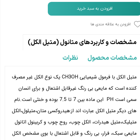
افزودن به سبد خرید
افزودن به علاقه مندی ها
مشخصات و کاربردهای متانول (متیل الکل)
مشخصات محصول
نظرات
متیل الکل با فرمول شیمیایی CH3OH یک نوع الکل غیر مصرف
کننده است که مایعی بی رنگ غیرقابل اشتعال و برای انسان
سمی است PH این ماده بین 7 تا 7.5 بوده و خنثی است.نام
های دیگر متیل الکل عبارت اند از:هیدروکسی متان،متیلول،الکل
متیلیک،متیل هیدرات، الکل چوب، روح چوب و کربینول اتانول
مایعی سبک، فرار، بی رنگ و قابل اشتعال با بوی مشخص الکل