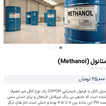
تانول (Methanol)
 کالا: 67-56-1
۲۵,۰۰۰ تومان
متیل الکل با فرمول شیمیایی CH3OH یک نوع الکل غیر مصرف
ننده است که مایعی بی رنگ غیرقابل اشتعال و برای انسان سمی
است PH این ماده بین 7 تا 7.5 بوده و خنثی است.نام های دیگر