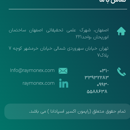
تماس با ما
​اصفهان، شهرک علمی تحقیقاتی اصفهان ساختمان
ابوریحان ،واحد221
تهران خیابان سهروردی شمالی خیابان خرمشهر کوچه 7
پلاک7
​​Info@raymonex.com
​​031-
33932283
raymonex.com
​​​​​​​0993-
5588638
تمام حقوق متعلق (رایمون اکسیر اسپادانا ) می باشد.