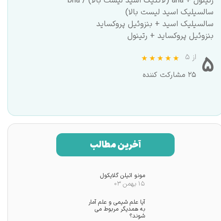
رتینول + aha (لاکتیک اسید لیست بالا) / bha
سالسیلیک اسید لیست بالا)
سالسیلیک اسید + بنزوئیل پروکساید
بنزوئیل پروکساید + رتينول
۵
از ۵
۲۵ مشارکت کننده
آخرین مطالب
مونو اتیلن گلایکول
۱۵ بهمن ۰۳
آیا علم شیمی و علم آمار
به همدیگر مربوط می
شوند؟