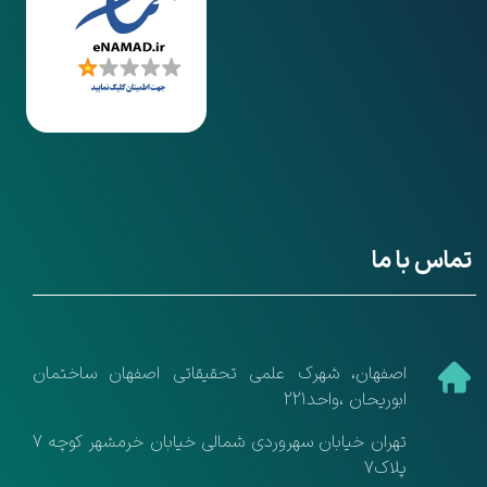
تماس با ما
​اصفهان، شهرک علمی تحقیقاتی اصفهان ساختمان
ابوریحان ،واحد221
تهران خیابان سهروردی شمالی خیابان خرمشهر کوچه 7
پلاک7