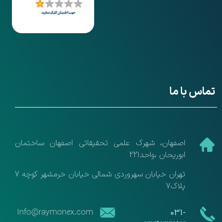
تماس با ما
​اصفهان، شهرک علمی تحقیقاتی اصفهان ساختمان
ابوریحان ،واحد221
تهران خیابان سهروردی شمالی خیابان خرمشهر کوچه 7
پلاک7
​​Info@raymonex.com
​​031-