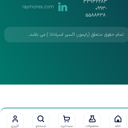
33932283
raymonex.com
​​​​​​​0993-
5588638
تمام حقوق متعلق (رایمون اکسیر اسپادانا ) می باشد.
خانه
محصولات
سبدخرید
جستجو
کاربری