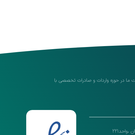
لیت ما در حوزه واردات و صادرات تخصصی با
واحد221