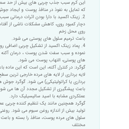
این کرم سبب جذب چربی های بیش از حد س
که تمایل به نفوذ در منافذ پوست و ایجاد جوش 
2. زینک اکسید با دارا بودن اثرات درمانی سبب بهبود زخم در افراد
دچار کمبود روی، کاهش مشکلات ناشی از آفت
روی محل زخم
باعث ترمیم سلول های پوستی می شود.
4. پماد زینک اکسید از تشکیل چربی اضافی روی پوست جلوگیری
نموده و سبب سفت شدن پوست ، درمان آکنه
های پوستی، التهاب پوست می شود.
گوگرد: در کنترل آکنه، این است که این ماده
لایه برداری از لایه های مرده خارجی ترین س
برداری یا کراتولیتیکی) می شود. گوگرد جوش ه
باعث پیشگیری از تشکیل مجدد آن ها می شود ک
عملکردی مشابه با اسید سالیسیلیک دارد.
گوگرد همچنین مانند یک تنظیم کننده چربی عمل
تولید بیش از اندازه روغن سبوم می شود. روغنی 
سلول های مرده پوست، منافذ را بسته و باع
مختلف