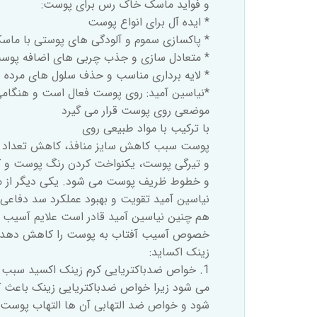
و فواید ماسک خاک رس برای پوست:
* ایده آل برای انواع پوست
* پاکسازی سموم و آلودگی های پوستی با م
* متعادل سازی و جذب چربی های اضافه پوس
* لایه برداری مناسب و حذف سلول های مرده
*نیاسین آمید: روی پوست فعال است و هنگام
موضعی روی پوست قرار می گیرد
با ترکیب با مواد طبیعی روی
پوست سبب کاهش سایز منافذ، کاهش تعداد م
و تیرگی پوست، یکنواخت کردن رنگ پوست و
و خطوط ظریف پوست می شود. یکی دیگر از مه
نیاسین آمید تقویت و بهبود عملکرد سد دفاع
هم چنین نیاسین آمید قادر است علایم آسیب 
خصوص آسيب آفتاب به پوست را کاهش دهد.
زینک اکساید:
1. خواص ضدباکتریایی کرم زینک اکسید سبب درمان جوش صورت
می شود زیرا خواص ضدباکتریایی زینک باعث 
شود و خواص ضد التهابی آن ها التهاب پوست