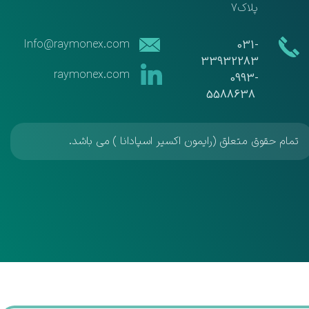
پلاک7
​​Info@raymonex.com
​​031-
33932283
raymonex.com
​​​​​​​0993-
5588638
تمام حقوق متعلق (رایمون اکسیر اسپادانا ) می باشد.