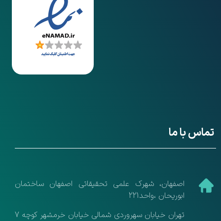
تماس با ما
​اصفهان، شهرک علمی تحقیقاتی اصفهان ساختمان
ابوریحان ،واحد221
تهران خیابان سهروردی شمالی خیابان خرمشهر کوچه 7