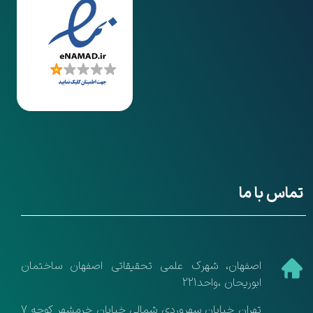
تماس با ما
​اصفهان، شهرک علمی تحقیقاتی اصفهان ساختمان
ابوریحان ،واحد221
تهران خیابان سهروردی شمالی خیابان خرمشهر کوچه 7