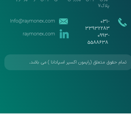
پلاک7
​​Info@raymonex.com
​​031-
33932283
raymonex.com
​​​​​​​0993-
5588638
تمام حقوق متعلق (رایمون اکسیر اسپادانا ) می باشد.