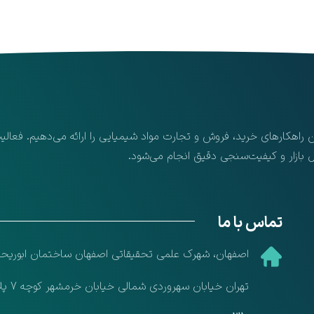
ن راهکارهای خرید، فروش و تجارت مواد شیمیایی را ارائه می‌دهیم. فعا
ل بازار و کیفیت‌سنجی دقیق انجام می‌شود.
تماس با ما
​اصفهان، شهرک علمی تحقیقاتی اصفهان ساختمان ابوریحان ،
تهران خیابان سهروردی شمالی خیابان خرمشهر کوچه 7 پلاک7