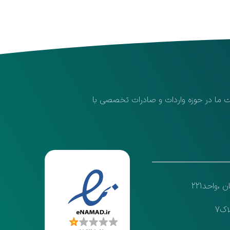
لیت ما در حوزه واردات و صادرات تخصصی با
واحد221