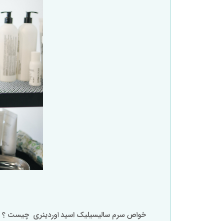
خواص سرم
سالیسیلیک اسید
اوردینری چیست ؟