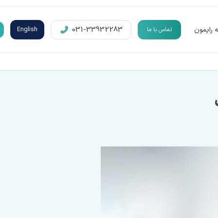
​​031-33932283
 رایمون
English
تماس با ما