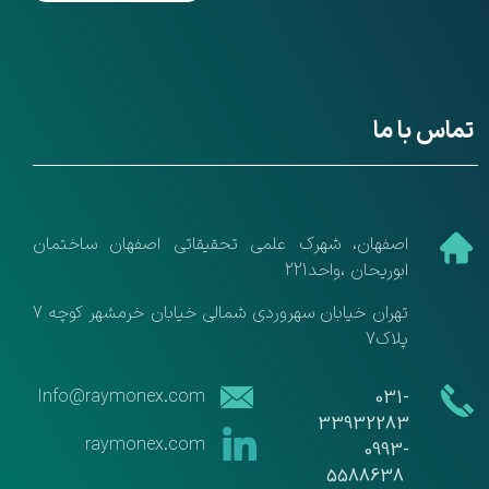
تماس با ما
​اصفهان، شهرک علمی تحقیقاتی اصفهان ساختمان
ابوریحان ،واحد221
تهران خیابان سهروردی شمالی خیابان خرمشهر کوچه 7
پلاک7
​​Info@raymonex.com
​​031-
33932283
raymonex.com
​​​​​​​0993-
5588638