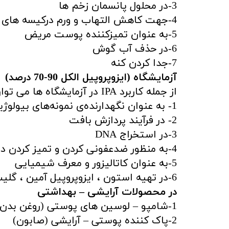
3-در محلول پانسمان زخم ها
4-جهت کاهش التهاب و ورم درکیسه های یخ به کار برده می شود.
5-به عنوان تمیزکننده پوست مریض
6-در حذف آب گوش
7-جدا کردن کنه
آزمایشگاه (ایزوپروپیل الکل 90-70 درصد)
از جمله کاربرد IPA در آزمایشگاه ها می توان به موارد زیر اشاره کرد.
1- به عنوان نگهدارنده‌ی نمونه‌های بیولوژیکی
2- در فرآیند پردازش بافت
3-در استخراج DNA
4-به منظور ضدعفونی کردن و تمیز کردن دست در آزمایشگاه می شود.
5-به عنوان کاتالیزور و معرف شیمیایی
6-در تهیه استون ، ایزوپروپیل آمین ، گلیسرول ، متیل ایزو بوتیل کتون و ایزوپروپیل استات استفاده می شود.
در محصولات آرایشی – بهداشتی
1-شامپو – لوسین های پوستی (روغن بدن)
2-پاک کننده پوستی – آرایشی (صابون)