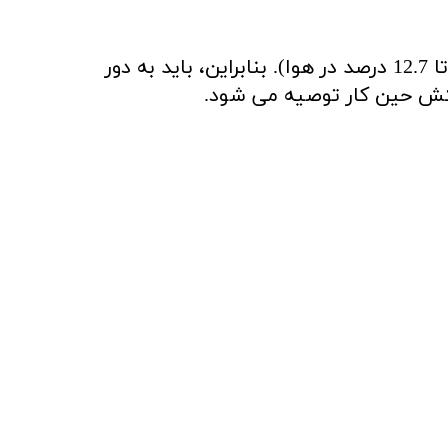
بخار ایزوپروپیل الکل سنگین تر از هواست و قابلیت اشتعال دارد (با دامنه اشتعال پذیری بین 2 تا 12.7 درصد در هوا). بنابراین، باید به دور
تکش حین کار توصیه می شود.