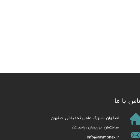
اس با ما
​اصفهان ،شهرک علمی تحقیقاتی اصفهان
ساختمان ابوریحان ،واحد221​​​​​​​
info@raymonex.ir