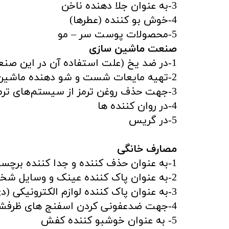
3-به عنوان جلا دهنده ناخن
4-خوش بو کننده (عطرها)
5-محصولات پوست سر – مو
صنعت ماشین سازی
1-در ضد یخ (علت استفاده آن در این صنعت ، نقطه انجماد پایین آن است)
2-تهیه مایعات شست و شو دهنده ماشین ها
3-جهت حذف روغن ترمز از سیستم‌های ترمز هیدرولیکی استفاده می شود.
4-در روان‌ کننده‌ ها
5-در گریس
مصارف خانگی
1-به عنوان حذف کننده و جدا کننده برچسب لوازم خانگی
2-به عنوان پاک کننده عینک و وسایل شخصی همچون تلفن همراه
3-به عنوان پاک کننده لوازم الکترونیکی (دی وی دی و.. )
4-جهت ضدعفونی کردن اسفنج های ظرفشویی و براش های آرایشی به کار برده می شود.
5- به عنوان خوشبو کننده کفش