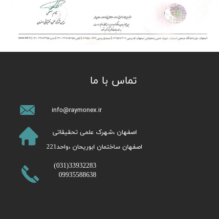
تماس با ما
info@raymonex.ir
​اصفهان ،شهرک علمی تحقیقاتی
اصفهان ساختمان ابوریحان ،واحد221​​​​​​​
​33932283(031)
09935588638