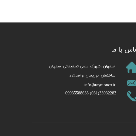
اس با ما
​اصفهان ،شهرک علمی تحقیقاتی اصفهان
ساختمان ابوریحان ،واحد221​​​​​​​
info@raymonex.ir
​33932283(031) 09935588638