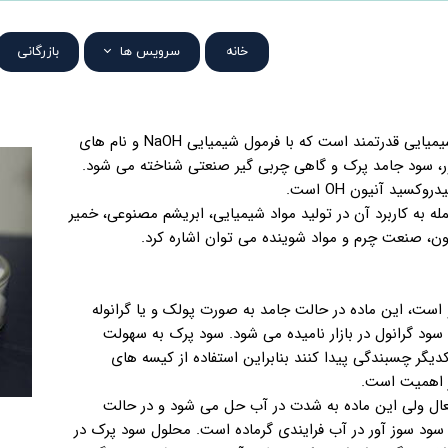
خانه
سرویس ها
بازرگانی
پروژه ها
تحقیق و توسعه
هیدروکسید سدیم (Sodium hydroxide)یک ماده شیمیایی قدرتمند است که با فرمول شیمیایی NaOH و نام های
Caustic Soda )، سود سوز آور، سود جامد پرک و گاهی چربی گیر صنعتی شناخته می شود.
خدمات مهندسی
ه به کاربرد آن در تولید مواد شیمیایی، ابریشم مصنوعی، خمیر
محصولات
بون، صنعت چرم و مواد شوینده می توان اشاره کرد.
است، این ماده در حالت جامد به صورت پولک و یا گرانوله
سود گرانول در بازار نامیده می شود. سود پرک به سهولت
دیگر چسبندگی پیدا کنند بنابراین استفاده از کیسه های
ز اهمیت است.
عال ولی این ماده به شدت در آب حل می شود و در حالت
ود سوز آور در آب فرایندی گرماده است. محلول سود پرک در