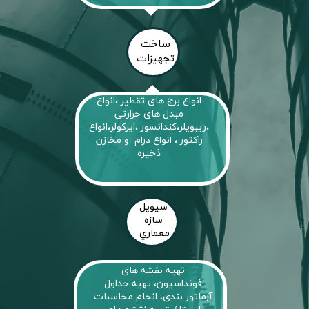
ساخت
تجهیزات
انواع برج های تقطیر ،انواع
مبدل های حرارتی
،ریبویلر،کندانسور ،ایرکولر،انواع
راکتور ، انواع درام و مخازن
ذخیره
سیویل
سازه
معماري
تهیه نقشه های
فونداسیون، تهیه جداول
آرماتور بندی، انجام محاسبات