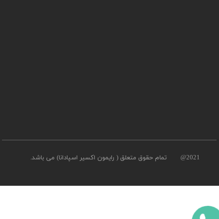
2021@ تمام حقوق متعلق ( رایمون اکسیر اسپادانا) می باشد.