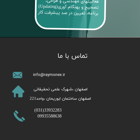
فعالیتهای مهندسی و طراحی،
تصحیح و بهنگام آوری(Updating)
برنامه، تعیین در صد پیشرفت کار
تماس با ما
info@raymonex.ir
​اصفهان ،شهرک علمی تحقیقاتی
اصفهان ساختمان ابوریحان ،واحد221​​​​​​​
​33932283(031)
09935588638